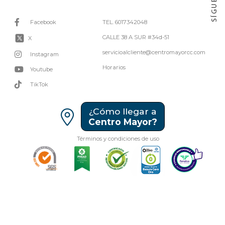
Facebook
TEL. 6017342048
CALLE 38 A SUR #34d-51
X
servicioalcliente@centromayorcc.com
Instagram
Horarios
Youtube
TikTok
¿Cómo llegar a
Centro Mayor?
Términos y condiciones de uso