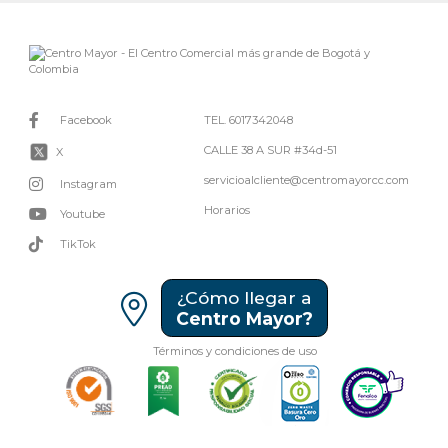
Facebook
TEL. 6017342048
CALLE 38 A SUR #34d-51
X
servicioalcliente@centromayorcc.com
Instagram
Horarios
Youtube
TikTok
¿Cómo llegar a
Centro Mayor?
Términos y condiciones de uso