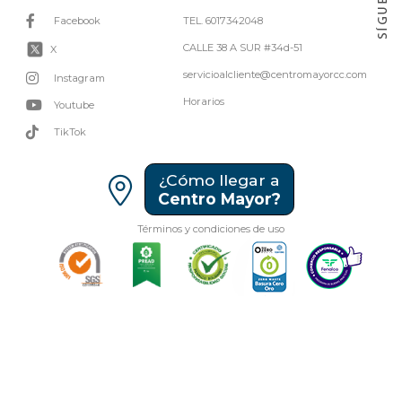
Facebook
TEL. 6017342048
CALLE 38 A SUR #34d-51
X
servicioalcliente@centromayorcc.com
Instagram
Horarios
Youtube
TikTok
¿Cómo llegar a
Centro Mayor?
Términos y condiciones de uso