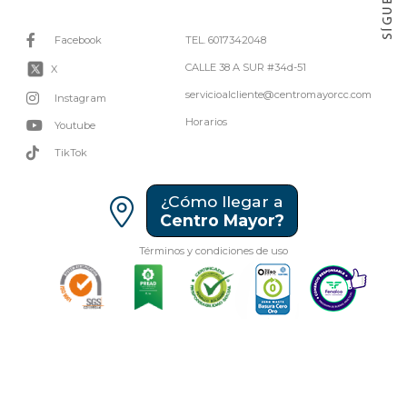
Facebook
TEL. 6017342048
CALLE 38 A SUR #34d-51
X
servicioalcliente@centromayorcc.com
Instagram
Horarios
Youtube
TikTok
¿Cómo llegar a
Centro Mayor?
Términos y condiciones de uso