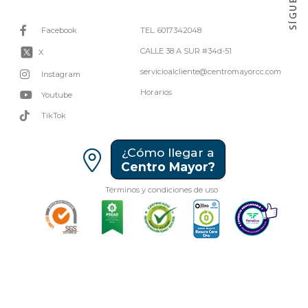
Facebook
TEL. 6017342048
CALLE 38 A SUR #34d-51
X
servicioalcliente@centromayorcc.com
Instagram
Horarios
Youtube
TikTok
¿Cómo llegar a
Centro Mayor?
Términos y condiciones de uso