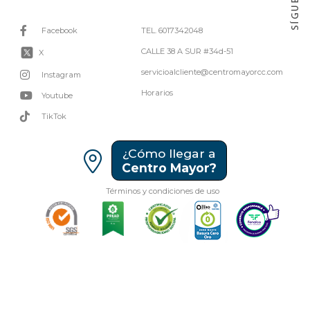
Facebook
TEL. 6017342048
CALLE 38 A SUR #34d-51
X
servicioalcliente@centromayorcc.com
Instagram
Horarios
Youtube
TikTok
¿Cómo llegar a
Centro Mayor?
Términos y condiciones de uso