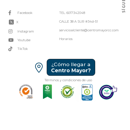
Facebook
TEL. 6017342048
CALLE 38 A SUR #34d-51
X
servicioalcliente@centromayorcc.com
Instagram
Horarios
Youtube
TikTok
¿Cómo llegar a
Centro Mayor?
Términos y condiciones de uso