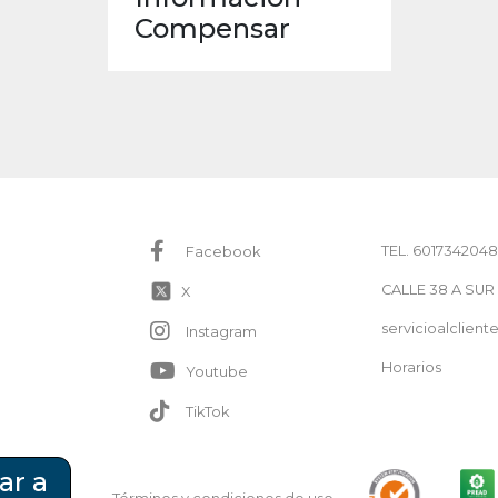
Compensar
TEL. 6017342048
Facebook
CALLE 38 A SUR
X
servicioalclie
Instagram
Horarios
Youtube
TikTok
ar a