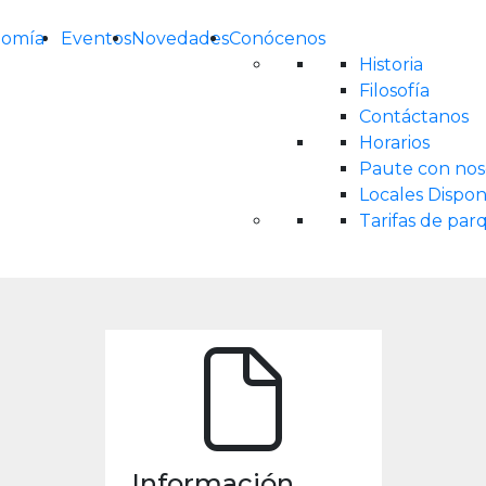
nomía
Eventos
Novedades
Conócenos
Historia
Filosofía
Contáctanos
Horarios
Paute con nos
Locales Dispon
Tarifas de pa
Información