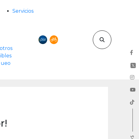
Servicios
otros
ibles
rqueo
r!