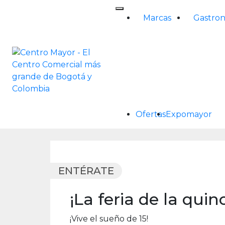
Skip
to
Marcas
Gastro
content
Ofertas
Expomayor
ENTÉRATE
¡La feria de la qui
¡Vive el sueño de 15!