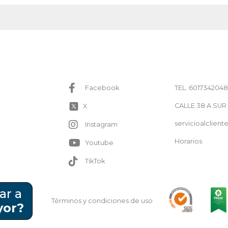
TEL. 6017342048
Facebook
CALLE 38 A SUR
X
servicioalclie
Instagram
Horarios
Youtube
TikTok
ar a
Términos y condiciones de uso
yor?