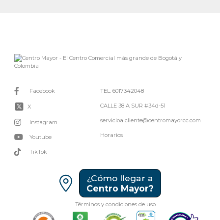
Facebook
TEL. 6017342048
CALLE 38 A SUR #34d-51
X
servicioalcliente@centromayorcc.com
Instagram
Horarios
Youtube
TikTok
¿Cómo llegar a
Centro Mayor?
Términos y condiciones de uso