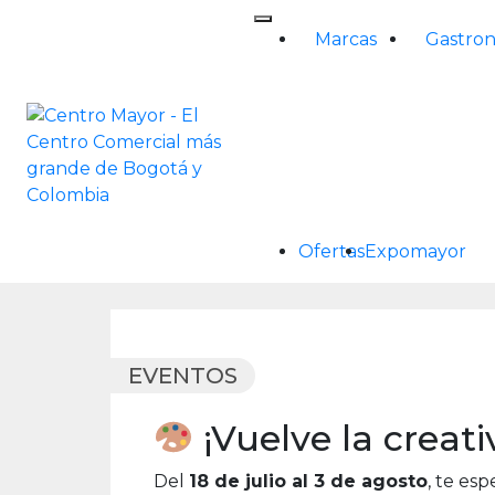
Skip
to
Marcas
Gastro
content
Ofertas
Expomayor
EVENTOS
¡Vuelve la creat
Del
18 de julio al 3 de agosto
, te es