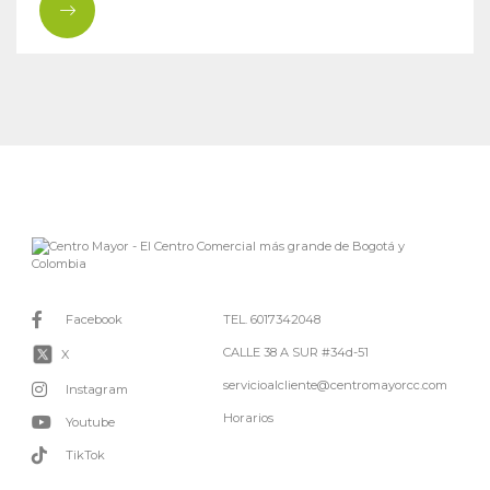
Facebook
TEL. 6017342048
CALLE 38 A SUR #34d-51
X
servicioalcliente@centromayorcc.com
Instagram
Horarios
Youtube
TikTok