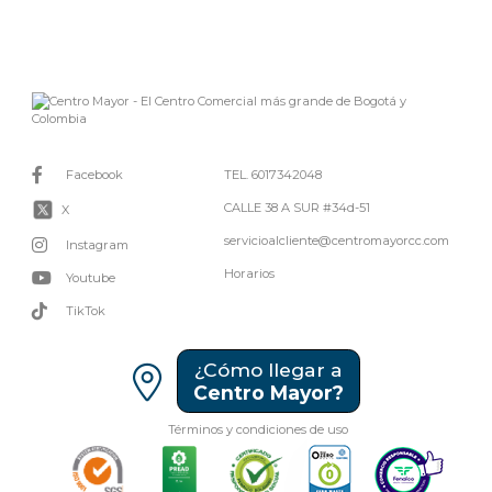
Facebook
TEL. 6017342048
CALLE 38 A SUR #34d-51
X
servicioalcliente@centromayorcc.com
Instagram
Horarios
Youtube
TikTok
¿Cómo llegar a
Centro Mayor?
Términos y condiciones de uso