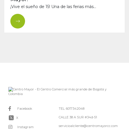
¡Vive el sueño de 15! Una de las ferias más...
Facebook
TEL. 6017342048
CALLE 38 A SUR #34d-51
X
servicioalcliente@centromayorcc.com
Instagram