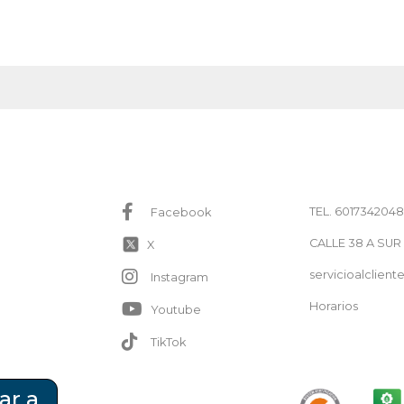
TEL. 6017342048
Facebook
CALLE 38 A SUR
X
servicioalclie
Instagram
Horarios
Youtube
TikTok
ar a