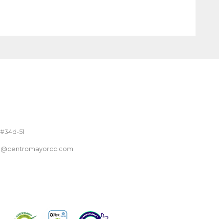
 #34d-51
nte@centromayorcc.com