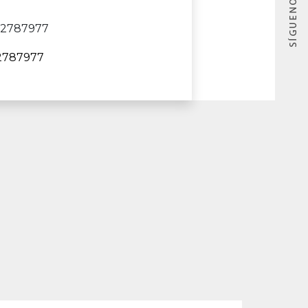
152787977
2787977