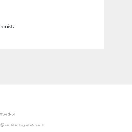
deonista
 #34d-51
nte@centromayorcc.com