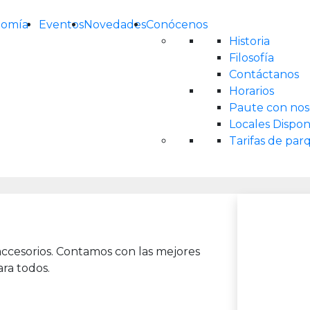
nomía
Eventos
Novedades
Conócenos
Historia
Filosofía
Contáctanos
Horarios
Paute con nos
Locales Dispon
Tarifas de pa
accesorios. Contamos con las mejores
ra todos.