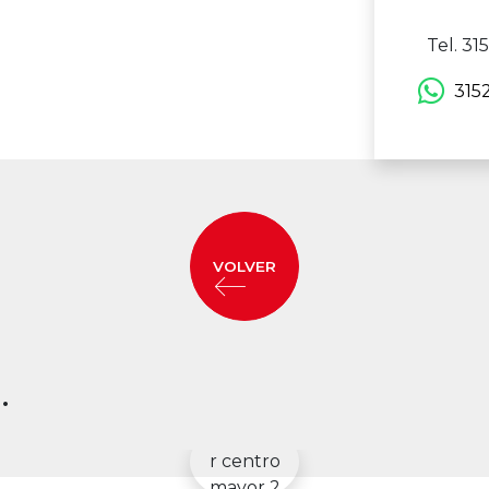
Tel. 3
315
VOLVER
.