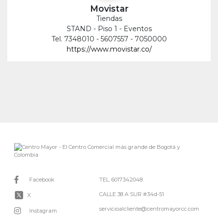
Movistar
Tiendas
STAND - Piso 1 - Eventos
Tel. 7348010 - 5607557 - 7050000
https://www.movistar.co/
Facebook
TEL. 6017342048
CALLE 38 A SUR #34d-51
X
servicioalcliente@centromayorcc.com
Instagram