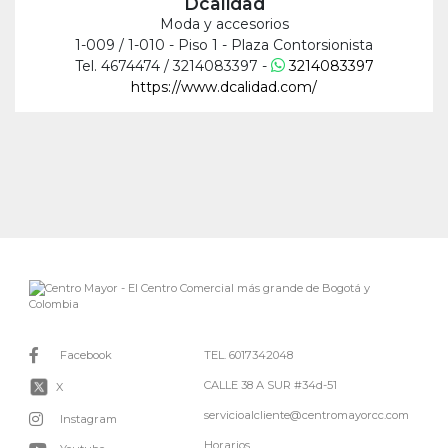
Dcalidad
Moda y accesorios
1-009 / 1-010 - Piso 1 - Plaza Contorsionista
Tel. 4674474 / 3214083397 -
3214083397
https://www.dcalidad.com/
Facebook
TEL. 6017342048
CALLE 38 A SUR #34d-51
X
servicioalcliente@centromayorcc.com
Instagram
Horarios