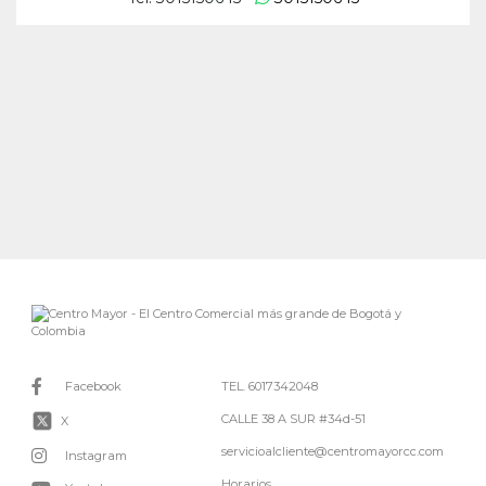
Facebook
TEL. 6017342048
CALLE 38 A SUR #34d-51
X
servicioalcliente@centromayorcc.com
Instagram
Horarios