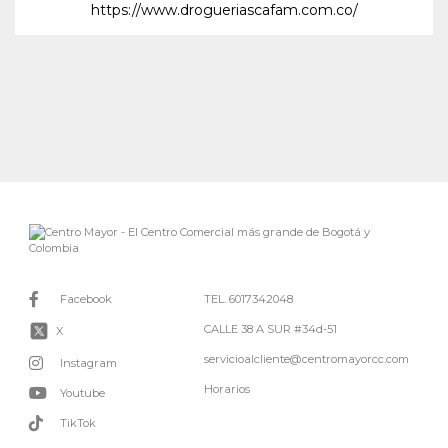
https://www.drogueriascafam.com.co/
Facebook
TEL. 6017342048
CALLE 38 A SUR #34d-51
X
servicioalcliente@centromayorcc.com
Instagram
Horarios
Youtube
TikTok