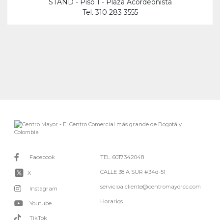
STAND - Piso 1 - Plaza Acordeonista
Tel. 310 283 3555
Facebook
TEL. 6017342048
CALLE 38 A SUR #34d-51
X
servicioalcliente@centromayorcc.com
Instagram
Horarios
Youtube
TikTok