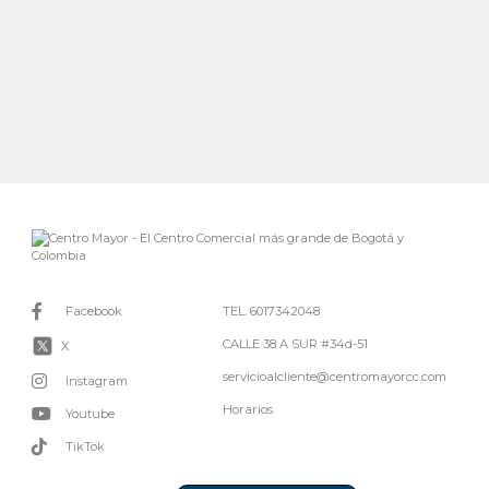
Facebook
TEL. 6017342048
CALLE 38 A SUR #34d-51
X
servicioalcliente@centromayorcc.com
Instagram
Horarios
Youtube
TikTok