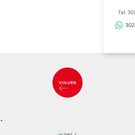
Tel. 3
302
VOLVER
.