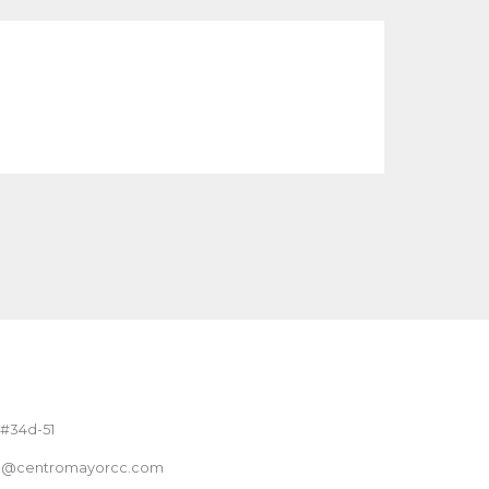
 #34d-51
nte@centromayorcc.com