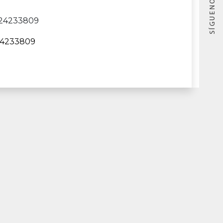
024233809
4233809