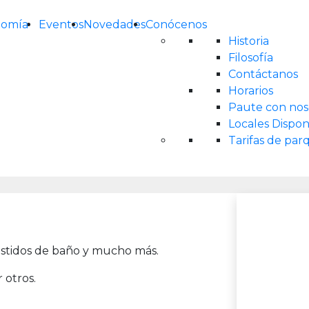
nomía
Eventos
Novedades
Conócenos
Historia
Filosofía
Contáctanos
Horarios
Paute con nos
Locales Dispon
Tarifas de pa
vestidos de baño y mucho más.
 otros.