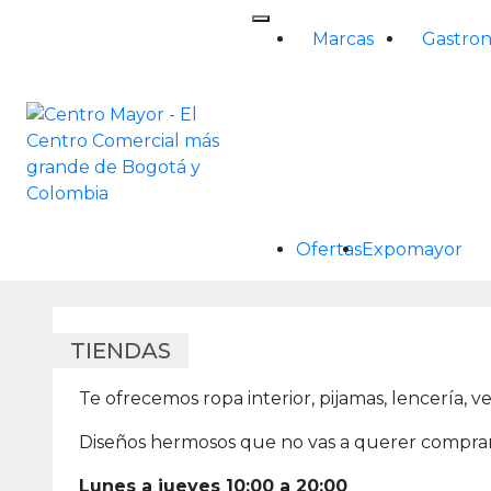
Skip
to
Marcas
Gastro
content
Ofertas
Expomayor
TIENDAS
Te ofrecemos ropa interior, pijamas, lencería, 
Diseños hermosos que no vas a querer comprar
Lunes a jueves 10:00 a 20:00