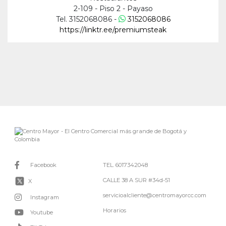
2-109 - Piso 2 - Payaso
Tel. 3152068086 -
3152068086
https://linktr.ee/premiumsteak
Facebook
TEL. 6017342048
CALLE 38 A SUR #34d-51
X
servicioalcliente@centromayorcc.com
Instagram
Horarios
Youtube