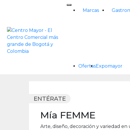
Skip
to
Marcas
Gastro
content
Ofertas
Expomayor
ENTÉRATE
Mía FEMME
Arte, diseño, decoración y variedad en