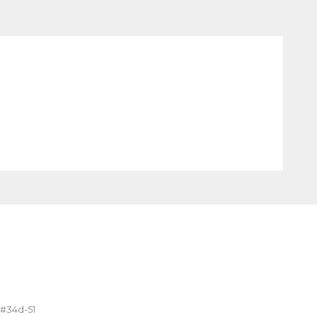
EN
¡E
¡Te
 #34d-51