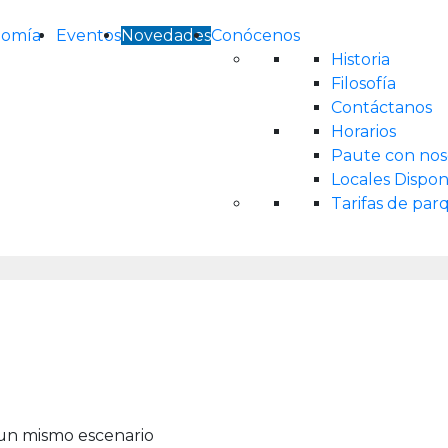
nomía
Eventos
Novedades
Conócenos
Historia
Filosofía
Contáctanos
Horarios
Paute con nos
Locales Dispon
Tarifas de pa
 un mismo escenario