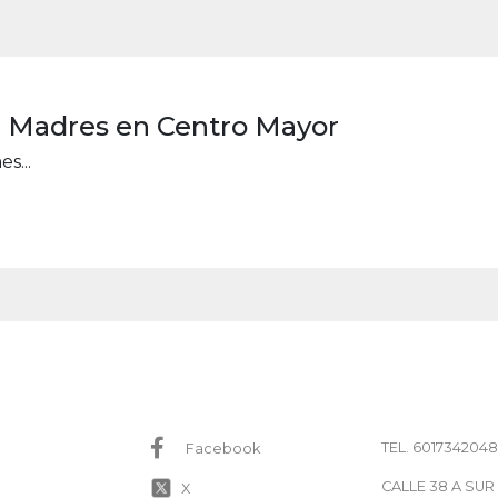
a Madres en Centro Mayor
s...
TEL. 6017342048
Facebook
CALLE 38 A SUR
X