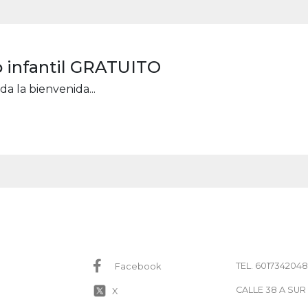
b infantil GRATUITO
a la bienvenida...
TEL. 6017342048
Facebook
CALLE 38 A SUR
X