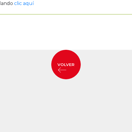
 dando
clic aquí
VOLVER