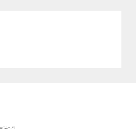
EN
V
Enc
 #34d-51