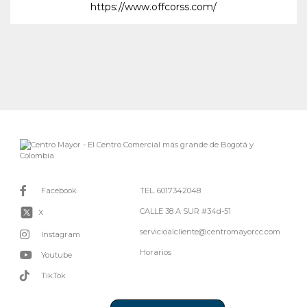
https://www.offcorss.com/
Facebook
TEL. 6017342048
CALLE 38 A SUR #34d-51
X
servicioalcliente@centromayorcc.com
Instagram
Horarios
Youtube
TikTok