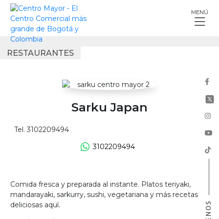
Skip
MENÚ
to
content
RESTAURANTES
Sarku Japan
Tel. 3102209494
3102209494
Comida fresca y preparada al instante. Platos teriyaki,
mandarayaki, sarkurry, sushi, vegetariana y más recetas
deliciosas aquí.