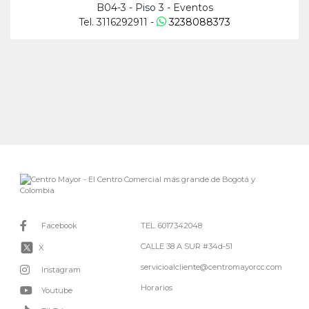
B04-3 - Piso 3 - Eventos
Tel. 3116292911 -
3238088373
Facebook
TEL. 6017342048
CALLE 38 A SUR #34d-51
X
servicioalcliente@centromayorcc.com
Instagram
Horarios
Youtube