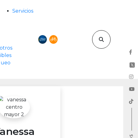
Servicios
otros
ibles
rqueo
anessa