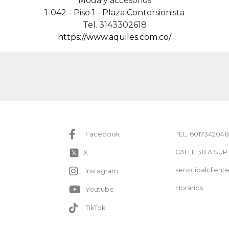
Moda y accesorios
1-042 - Piso 1 - Plaza Contorsionista
Tel. 3143302618
https://www.aquiles.com.co/
TEL. 6017342048
Facebook
CALLE 38 A SUR
X
servicioalclie
Instagram
Horarios
Youtube
TikTok