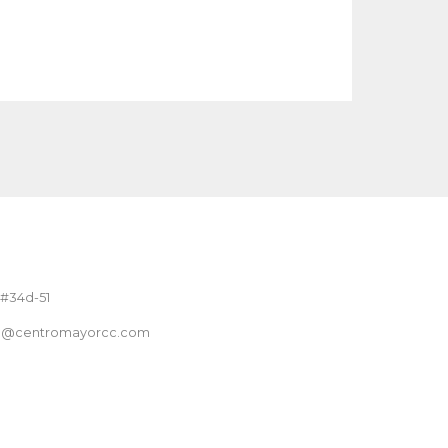
 #34d-51
nte@centromayorcc.com