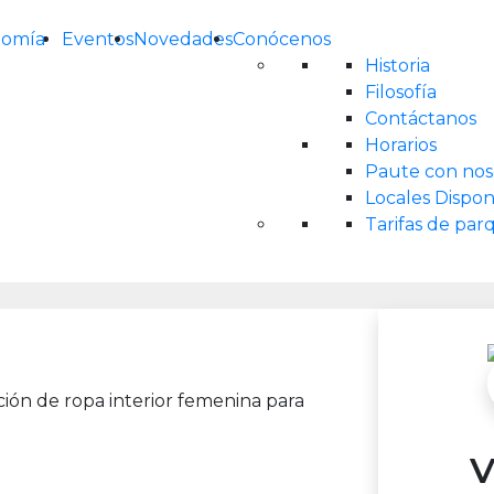
nomía
Eventos
Novedades
Conócenos
Historia
Filosofía
Contáctanos
Horarios
Paute con nos
Locales Dispon
Tarifas de pa
ión de ropa interior femenina para
V